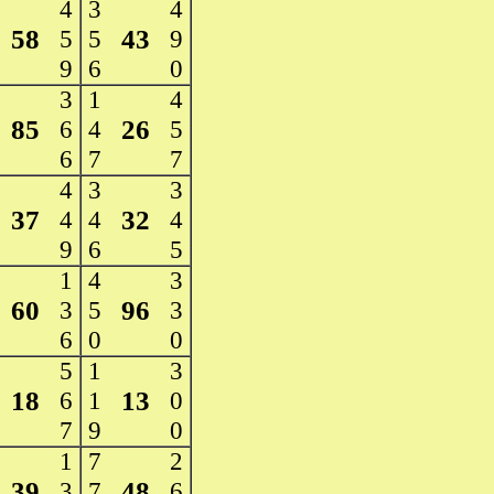
4
3
4
58
43
5
5
9
9
6
0
3
1
4
85
26
6
4
5
6
7
7
4
3
3
37
32
4
4
4
9
6
5
1
4
3
60
96
3
5
3
6
0
0
5
1
3
18
13
6
1
0
7
9
0
1
7
2
39
48
3
7
6