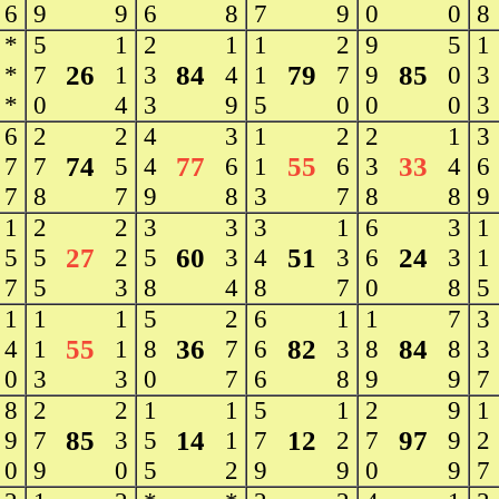
6
9
9
6
8
7
9
0
0
8
*
5
1
2
1
1
2
9
5
1
26
84
79
85
*
7
1
3
4
1
7
9
0
3
*
0
4
3
9
5
0
0
0
3
6
2
2
4
3
1
2
2
1
3
74
77
55
33
7
7
5
4
6
1
6
3
4
6
7
8
7
9
8
3
7
8
8
9
1
2
2
3
3
3
1
6
3
1
27
60
51
24
5
5
2
5
3
4
3
6
3
1
7
5
3
8
4
8
7
0
8
5
1
1
1
5
2
6
1
1
7
3
55
36
82
84
4
1
1
8
7
6
3
8
8
3
0
3
3
0
7
6
8
9
9
7
8
2
2
1
1
5
1
2
9
1
85
14
12
97
9
7
3
5
1
7
2
7
9
2
0
9
0
5
2
9
9
0
9
7