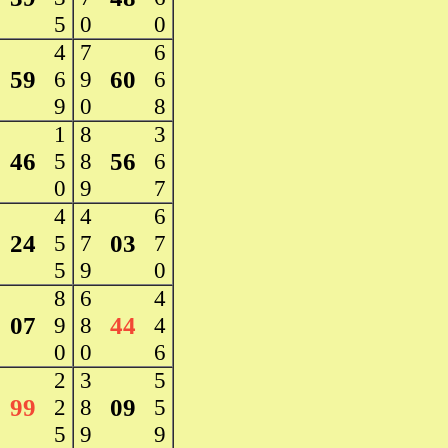
5
0
0
4
7
6
59
60
6
9
6
9
0
8
1
8
3
46
56
5
8
6
0
9
7
4
4
6
24
03
5
7
7
5
9
0
8
6
4
07
44
9
8
4
0
0
6
2
3
5
99
09
2
8
5
5
9
9