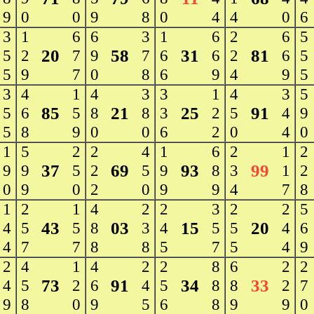
9
0
0
9
8
0
4
4
0
6
3
1
6
6
3
1
6
2
6
5
20
58
31
81
5
2
7
9
7
6
6
2
6
5
5
9
7
0
8
6
9
4
9
5
3
4
1
4
3
3
1
4
3
5
85
21
25
91
5
6
5
8
8
3
2
5
4
9
5
8
9
0
0
6
2
0
4
0
1
5
2
2
4
1
6
2
1
2
37
69
93
99
9
9
5
2
5
9
8
3
1
2
0
9
0
2
0
9
9
4
7
8
1
2
1
4
2
2
3
2
2
5
43
03
15
20
4
5
5
8
3
4
5
5
4
6
4
7
7
8
8
5
7
5
4
9
2
4
1
4
2
2
8
6
2
2
73
91
34
33
4
5
2
6
4
5
8
8
2
7
9
8
0
9
5
6
8
9
9
0