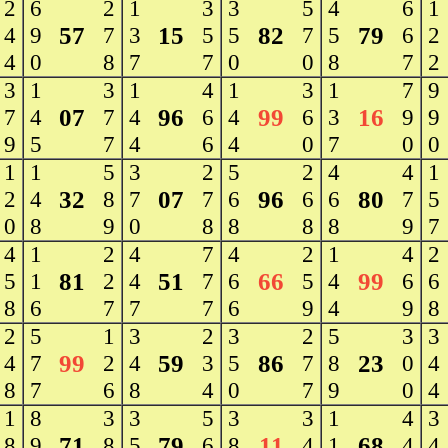
2
6
2
1
3
3
5
4
6
1
57
15
82
79
4
9
7
3
5
5
7
5
6
2
4
0
8
7
7
0
0
8
7
2
3
1
3
1
4
1
3
1
7
9
07
96
99
16
7
4
7
4
6
4
6
3
9
9
9
5
7
4
6
4
0
7
0
0
1
1
5
3
2
5
2
4
4
1
32
07
96
80
2
4
8
7
7
6
6
6
7
5
0
8
9
0
8
8
8
8
9
7
4
1
2
4
7
4
2
1
4
2
81
51
66
99
5
1
2
4
7
6
5
4
6
6
8
6
7
7
7
6
9
4
9
8
2
5
1
3
2
3
2
5
3
3
99
59
86
23
4
7
2
4
3
5
7
8
0
4
8
7
6
8
4
0
7
9
0
4
1
8
3
3
5
3
3
1
4
3
71
79
11
68
8
9
8
5
6
8
4
1
4
4