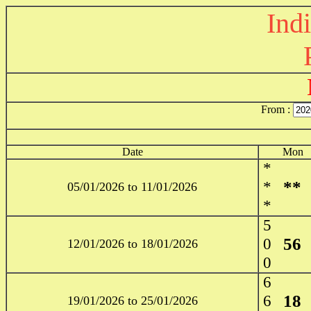
Ind
From :
Date
Mon
*
**
*
05/01/2026 to 11/01/2026
*
5
56
0
12/01/2026 to 18/01/2026
0
6
18
6
19/01/2026 to 25/01/2026