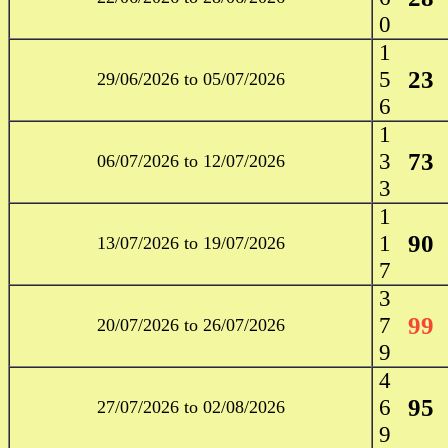
0
1
23
5
29/06/2026 to 05/07/2026
6
1
73
3
06/07/2026 to 12/07/2026
3
1
90
1
13/07/2026 to 19/07/2026
7
3
99
7
20/07/2026 to 26/07/2026
9
4
95
6
27/07/2026 to 02/08/2026
9