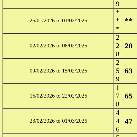
9
*
**
*
26/01/2026 to 01/02/2026
*
2
20
2
02/02/2026 to 08/02/2026
8
2
63
5
09/02/2026 to 15/02/2026
9
1
65
7
16/02/2026 to 22/02/2026
8
4
47
4
23/02/2026 to 01/03/2026
6