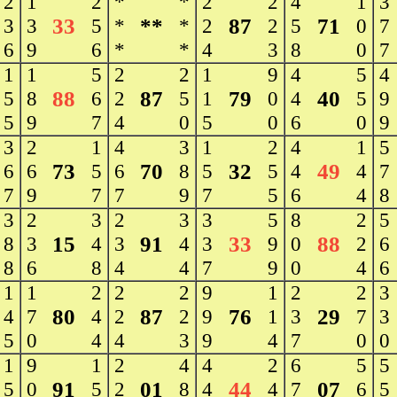
2
1
2
*
*
2
2
4
1
3
33
**
87
71
3
3
5
*
*
2
2
5
0
7
6
9
6
*
*
4
3
8
0
7
1
1
5
2
2
1
9
4
5
4
88
87
79
40
5
8
6
2
5
1
0
4
5
9
5
9
7
4
0
5
0
6
0
9
3
2
1
4
3
1
2
4
1
5
73
70
32
49
6
6
5
6
8
5
5
4
4
7
7
9
7
7
9
7
5
6
4
8
3
2
3
2
3
3
5
8
2
5
15
91
33
88
8
3
4
3
4
3
9
0
2
6
8
6
8
4
4
7
9
0
4
6
1
1
2
2
2
9
1
2
2
3
80
87
76
29
4
7
4
2
2
9
1
3
7
3
5
0
4
4
3
9
4
7
0
0
1
9
1
2
4
4
2
6
5
5
91
01
44
07
5
0
5
2
8
4
4
7
6
5