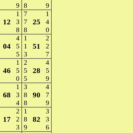
9
8
9
1
7
1
12
25
3
7
4
8
8
0
4
1
2
04
51
5
1
2
5
3
7
1
2
4
46
28
5
5
5
0
5
9
1
3
4
68
90
3
8
7
4
8
9
2
1
3
17
82
2
8
3
3
9
6