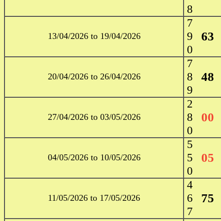
8
7
63
9
13/04/2026 to 19/04/2026
0
7
48
8
20/04/2026 to 26/04/2026
9
2
00
8
27/04/2026 to 03/05/2026
0
5
05
5
04/05/2026 to 10/05/2026
0
4
75
6
11/05/2026 to 17/05/2026
7