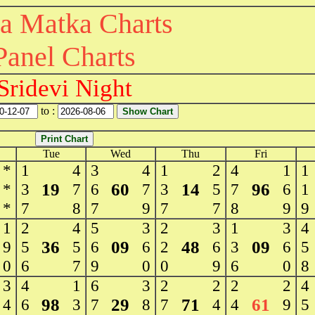
ia Matka Charts
Panel Charts
Sridevi Night
to :
Tue
Wed
Thu
Fri
*
1
4
3
4
1
2
4
1
1
19
60
14
96
*
3
7
6
7
3
5
7
6
1
*
7
8
7
9
7
7
8
9
9
1
2
4
5
3
2
3
1
3
4
36
09
48
09
9
5
5
6
6
2
6
3
6
5
0
6
7
9
0
0
9
6
0
8
3
4
1
6
3
2
2
2
2
4
98
29
71
61
4
6
3
7
8
7
4
4
9
5