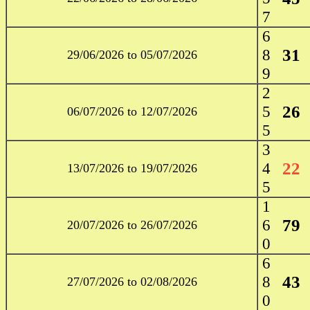
7
6
31
8
29/06/2026 to 05/07/2026
9
2
26
5
06/07/2026 to 12/07/2026
5
3
22
4
13/07/2026 to 19/07/2026
5
1
79
6
20/07/2026 to 26/07/2026
0
6
43
8
27/07/2026 to 02/08/2026
0