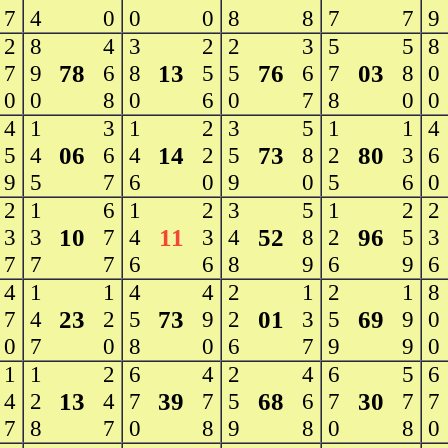
7
4
0
0
0
8
8
7
7
9
2
8
4
3
2
2
3
5
5
8
78
13
76
03
7
9
6
8
5
5
6
7
8
0
0
0
8
0
6
0
7
8
0
0
4
1
3
1
2
3
5
1
1
4
06
14
73
80
5
4
6
4
2
5
8
2
3
6
9
5
7
6
0
9
0
5
6
0
2
1
6
1
2
3
5
1
2
2
10
11
52
96
3
3
7
4
3
4
8
2
5
3
7
7
7
6
6
8
9
6
9
6
4
1
1
4
4
2
1
2
1
8
23
73
01
69
7
4
2
5
9
2
3
5
9
0
0
7
0
8
0
6
7
9
9
0
1
1
2
6
4
2
4
6
5
6
13
39
68
30
4
2
4
7
7
5
6
7
7
7
7
8
7
0
8
9
8
0
8
0