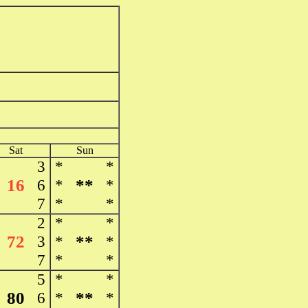
Sat
Sun
3
*
*
16
**
6
*
*
7
*
*
2
*
*
72
**
3
*
*
7
*
*
5
*
*
80
**
6
*
*