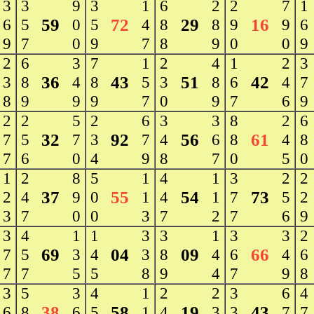
3
3
9
3
1
6
2
2
7
1
59
72
29
16
6
5
0
5
4
8
8
9
9
6
9
7
0
9
7
8
9
0
0
9
2
6
3
7
1
2
4
1
2
3
36
43
51
42
3
8
4
8
5
3
8
6
4
7
8
9
9
9
7
0
9
7
6
9
2
2
5
2
6
3
3
8
2
6
32
92
56
61
7
5
7
3
7
4
6
8
4
8
7
6
0
4
9
8
7
0
5
0
1
2
8
5
1
4
1
3
2
2
37
55
54
73
2
4
9
0
1
4
1
7
5
2
3
7
0
0
3
7
2
7
6
9
3
4
1
1
3
3
1
3
3
2
69
04
09
66
7
5
3
4
3
8
4
6
4
6
7
7
5
5
8
9
4
7
9
8
3
5
3
4
1
2
2
3
6
4
38
58
19
43
6
8
6
5
1
4
3
3
7
7