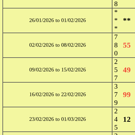
8
*
**
*
26/01/2026 to 01/02/2026
*
7
55
8
02/02/2026 to 08/02/2026
0
2
49
5
09/02/2026 to 15/02/2026
7
3
99
7
16/02/2026 to 22/02/2026
9
2
12
4
23/02/2026 to 01/03/2026
5