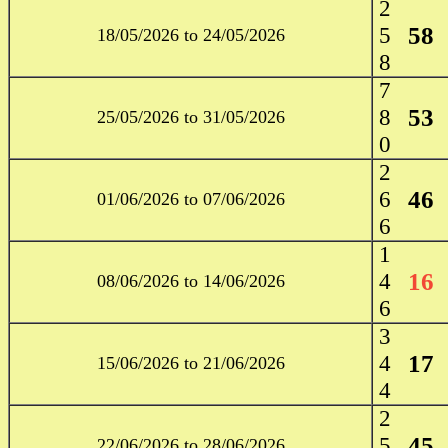
2
58
5
18/05/2026 to 24/05/2026
8
7
53
8
25/05/2026 to 31/05/2026
0
2
46
6
01/06/2026 to 07/06/2026
6
1
16
4
08/06/2026 to 14/06/2026
6
3
17
4
15/06/2026 to 21/06/2026
4
2
45
5
22/06/2026 to 28/06/2026