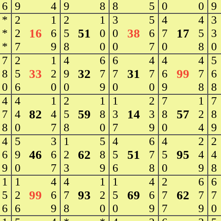
6
9
4
9
8
8
5
0
0
9
*
2
1
2
1
3
5
4
4
3
16
51
38
17
*
2
6
5
0
0
6
7
5
3
*
7
9
8
0
0
7
0
8
0
7
2
1
4
6
6
4
4
4
5
33
32
31
99
8
5
2
9
7
7
7
6
7
6
0
6
0
0
9
0
0
9
8
8
4
4
1
2
1
1
2
7
1
7
82
59
14
57
7
4
4
5
8
3
3
8
2
8
8
0
7
8
0
7
9
0
4
9
4
5
3
1
5
4
6
4
2
2
46
62
51
95
6
9
6
2
8
5
7
5
4
4
9
0
7
3
9
6
8
0
9
8
1
1
4
4
1
1
4
2
6
6
99
93
69
62
5
2
6
7
2
5
6
7
7
7
6
6
9
8
0
0
9
7
9
0